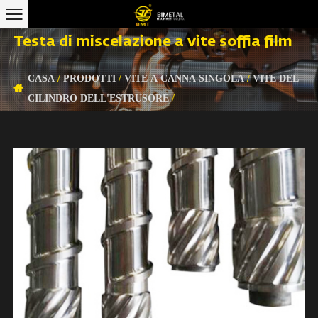
Testa di miscelazione a vite soffia film
CASA
/
PRODOTTI
/
VITE A CANNA SINGOLA
/
VITE DEL
CILINDRO DELL'ESTRUSORE
/