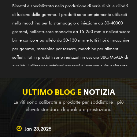
Bimetal è specializzata nella produzione di serie di viti e cilindri
di fusione della gomma. I prodotti sono ampiamente utilizzati
nella macchina per lo stampaggio a iniezione da 30-40000
grammi, nell'estrusore monovite da 15-250 mm e nell'estrusore
bivite conico e parallelo da 30-130 mm e tutti i tipi di macchine
per gomma, macchine per tessere, macchine per alimenti
soffiati. Tutti i prodotti sono realizzati in acciaio 38CrMoALA di
qualità. Utilizzando raffinati processi di tempra e rinvenimento,
irrigidimento, nitrurazione, rettifica, finitura e guida del sistema
di controllo qualità internazionale ISO9002, i prodotti sono in
linea con gli standard internazionali. Anche il cilindro a vite in
ULTIMO BLOG E
NOTIZIA
lega a base di nichel GⅡ 113 (ultimo acciaio 3#) è uno dei
Le viti sono calibrate e prodotte per soddisfare i più
nostri primi prodotti; è applicabile per la saldatura di bimetalli
elevati standard di qualità e prestazioni.
in lega (PTA). Oltre a fornire apparecchiature di bilancia per
aziende produttrici di macchinari completi all'estero, siamo
Jan 23,2025
anche un fornitore leader che offre servizi OEM, assistenza per