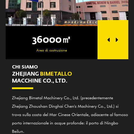
36000㎡
250
Area di costruzione
Zona off
CHI SIAMO
ZHEJIANG
BIMETALLO
MACCHINE CO., LTD.
Zhejiang Bimetal Machinery Co., Ltd. (precedentemente
Zhejiang Zhoushan Dinghai Chen's Machinery Co., Ltd.) si
trova sulla costa del Mar Cinese Orientale, adiacente al famoso
porto internazionale in acque profonde: il porto di Ningbo
Beilun.