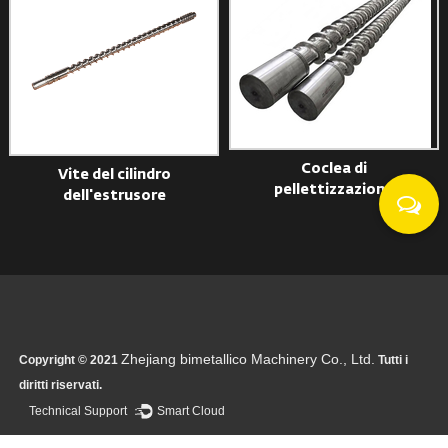
Coclea di
Vite del cilindro
Te
pellettizzazione
dell'estrusore
Zhejiang bimetallico Machinery Co., Ltd.
Copyright © 2021
Tutti i
diritti riservati.
Technical Support ：
Smart Cloud