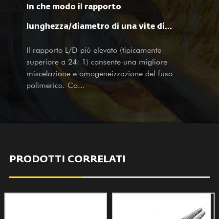
In che modo il rapporto
rilievi e mappature, nonché servizi di progettazione per aziende
grandi e piccole in patria. Non importa che tu sia il nostro
lunghezza/diametro di una vite di
partner esistente o potenziale cliente, con prodotti e servizi,
estrusione per film soffiato influisce
Il rapporto L/D più elevato (tipicamente
accogliamo calorosamente la tua visita e le tue richieste con i
superiore a 24: 1) consente una migliore
nostri servizi sinceri e premurosi.
sulla lavorazione del materiale e sulle
miscelazione e omogeneizzazione del fuso
polimerico. Co...
proprietà del film?
PRODOTTI CORRELATI