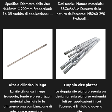
Specifica: Diametro della vite:
Dati tecnici: Natura materiale:
Φ45mm-Φ200mm Proporzioni:
38CrMoALA Durezza della
16-35 Ambito di applicazione: ...
natura dell'accento: HB260-290
Profondi...
Vite a cilindro in lega
Doppia vite piatta
La vite cilindrica in lega
La doppia vite piatta presenta un
trasporta, fonde e pressurizza i
design a testa piatta su entrambi
materiali plastici e lo fa
i lati per applicazioni in cui
attraverso una combinazione di
l'accesso è limitato o dove la
rotazione e pressione...
vite...