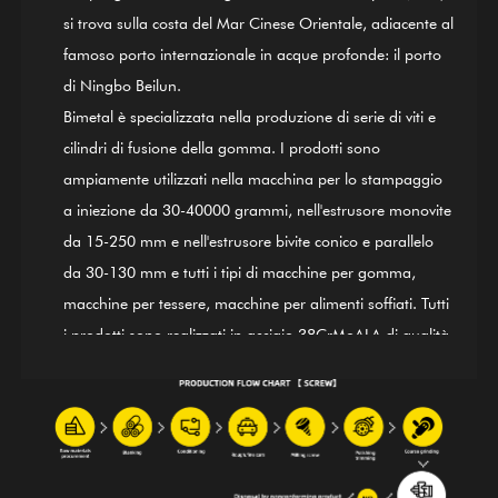
si trova sulla costa del Mar Cinese Orientale, adiacente al
famoso porto internazionale in acque profonde: il porto
di Ningbo Beilun.
Bimetal è specializzata nella produzione di serie di viti e
cilindri di fusione della gomma. I prodotti sono
ampiamente utilizzati nella macchina per lo stampaggio
a iniezione da 30-40000 grammi, nell'estrusore monovite
da 15-250 mm e nell'estrusore bivite conico e parallelo
da 30-130 mm e tutti i tipi di macchine per gomma,
macchine per tessere, macchine per alimenti soffiati. Tutti
i prodotti sono realizzati in acciaio 38CrMoALA di qualità.
Utilizzando raffinati processi di tempra e rinvenimento,
irrigidimento, nitrurazione, rettifica, finitura e guida del
sistema di controllo qualità internazionale ISO9002, i
prodotti sono in linea con gli standard internazionali.
Anche il cilindro a vite in lega a base di nichel GⅡ 113