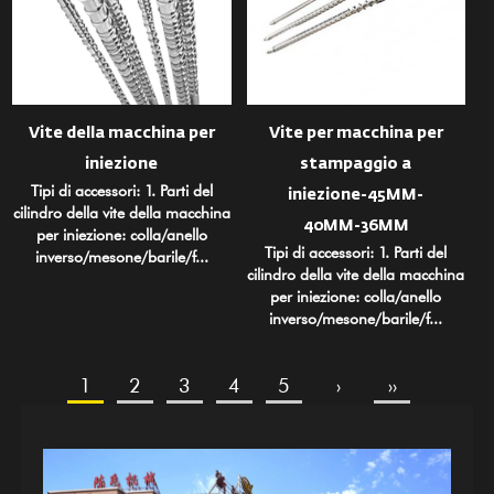
Vite della macchina per
Vite per macchina per
iniezione
stampaggio a
Tipi di accessori: 1. Parti del
iniezione-45MM-
cilindro della vite della macchina
40MM-36MM
per iniezione: colla/anello
Tipi di accessori: 1. Parti del
inverso/mesone/barile/f...
cilindro della vite della macchina
per iniezione: colla/anello
inverso/mesone/barile/f...
1
2
3
4
5
›
››