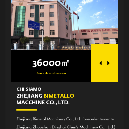
36000㎡
2500
Area di costruzione
Zona offic
CHI SIAMO
ZHEJIANG
BIMETALLO
MACCHINE CO., LTD.
Zhejiang Bimetal Machinery Co., Ltd. (precedentemente
Zhejiang Zhoushan Dinghai Chen's Machinery Co., Ltd.)