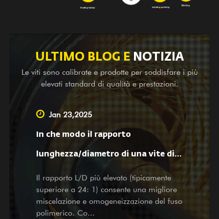
un fornitore leader che offre servizi OEM, assistenza per
rilievi e mappature, nonché servizi di progettazione per
aziende grandi e piccole in patria. Non importa che tu sia
il nostro partner esistente o potenziale cliente, con
ULTIMO BLOG E
NOTIZIA
prodotti e servizi, accogliamo calorosamente la tua visita
Le viti sono calibrate e prodotte per soddisfare i più
e le tue richieste con i nostri servizi sinceri e premurosi.
elevati standard di qualità e prestazioni.
Jan 23,2025
In che modo il rapporto
lunghezza/diametro di una vite di
estrusione per film soffiato influisce
Il rapporto L/D più elevato (tipicamente
superiore a 24: 1) consente una migliore
sulla lavorazione del materiale e
miscelazione e omogeneizzazione del fuso
polimerico. Co...
sulle proprietà del film?