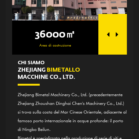
36000㎡
250
Area di costruzione
Zona offi
CHI SIAMO
ZHEJIANG
BIMETALLO
MACCHINE CO., LTD.
Zhejiang Bimetal Machinery Co., Ltd. (precedentemente
Zhejiang Zhoushan Dinghai Chen's Machinery Co., Ltd.)
si trova sulla costa del Mar Cinese Orientale, adiacente al
famoso porto internazionale in acque profonde: il porto
di Ningbo Beilun.
Bimetal è specializzata nella produzione di serie di viti e