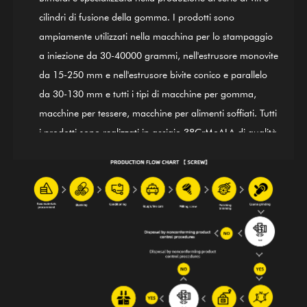
cilindri di fusione della gomma. I prodotti sono
ampiamente utilizzati nella macchina per lo stampaggio
a iniezione da 30-40000 grammi, nell'estrusore monovite
da 15-250 mm e nell'estrusore bivite conico e parallelo
da 30-130 mm e tutti i tipi di macchine per gomma,
macchine per tessere, macchine per alimenti soffiati. Tutti
i prodotti sono realizzati in acciaio 38CrMoALA di qualità.
Utilizzando raffinati processi di tempra e rinvenimento,
irrigidimento, nitrurazione, rettifica, finitura e guida del
sistema di controllo qualità internazionale ISO9002, i
prodotti sono in linea con gli standard internazionali.
Anche il cilindro a vite in lega a base di nichel GⅡ 113
(ultimo acciaio 3#) è uno dei nostri primi prodotti; è
applicabile per la saldatura di bimetalli in lega (PTA).
Oltre a fornire apparecchiature di bilancia per aziende
produttrici di macchinari completi all'estero, siamo anche