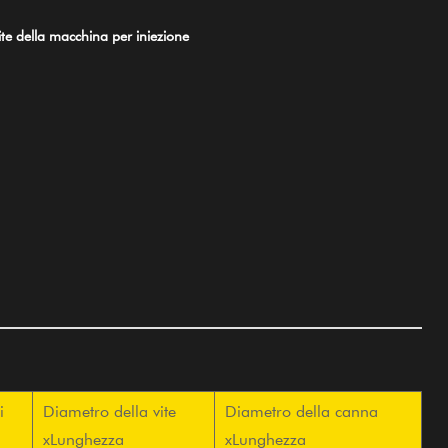
e della macchina per iniezione
i
Diametro della vite
Diametro della canna
xLunghezza
xLunghezza