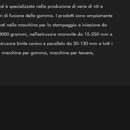
000
25000
100+
20
al è specializzata nella produzione di serie di viti e
Dipendenti abili
Personale tecnicista
㎡
㎡
dri di fusione della gomma. I prodotti sono ampiamente
zzati nella macchina per lo stampaggio a iniezione da
ostruzione
Zona officina
0000 grammi, nell'estrusore monovite da 15-250 mm e
estrusore bivite conico e parallelo da 30-130 mm e tutti i
di macchine per gomma, macchine per tessere,
ine per alimenti soffiati. Tutti i prodotti sono realizzati
ciaio 38CrMoALA di qualità. Utilizzando raffinati
ssi di tempra e rinvenimento, irrigidimento,
razione, rettifica, finitura e guida del sistema di controllo
tà internazionale ISO9002, i prodotti sono in linea con
tandard internazionali. Anche il cilindro a vite in lega a
di nichel GⅡ 113 (ultimo acciaio 3#) è uno dei nostri
 prodotti; è applicabile per la saldatura di bimetalli in