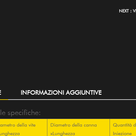
NEXT：Vit
E
INFORMAZIONI AGGIUNTIVE
e specifiche:
ametro della vite
Diametro della canna
Quantità d
unghezza
xLunghezza
Iniezione