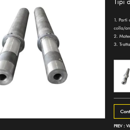
Tipi 
1. Parti
colla/a
2. Mate
3. Trat
Cont
PREV：Vite