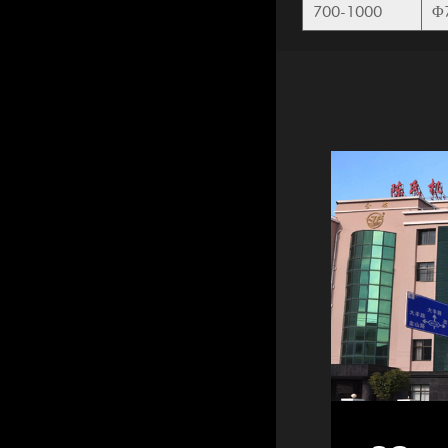
700-1000
Φ