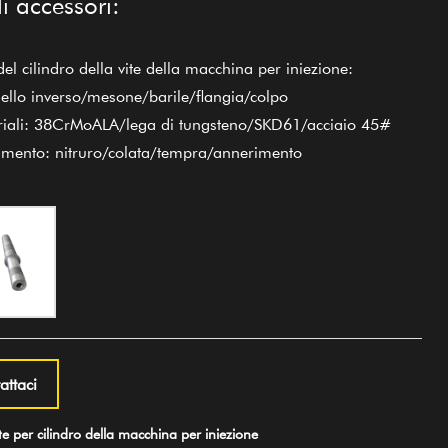
di accessori:
 del cilindro della vite della macchina per iniezione:
nello inverso/mesone/barile/flangia/colpo
riali: 38CrMoALA/lega di tungsteno/SKD61/acciaio 45#
tamento: nitruro/colata/tempra/annerimento
attaci
 per cilindro della macchina per iniezione