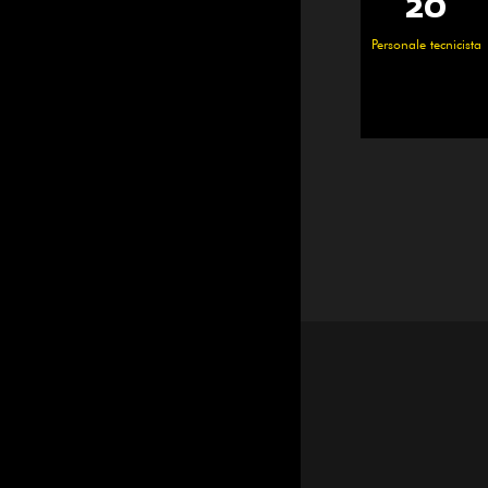
25000
100+
20
3600
Dipendenti abili
Personale tecnicista
㎡
㎡
Zona officina
Area di costruz