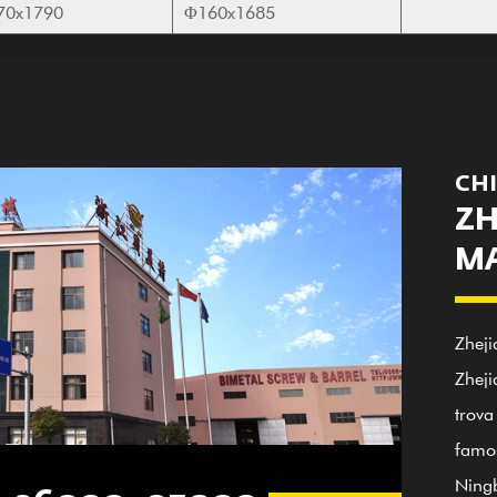
70x1790
Φ160x1685
CHI
ZH
MA
Zheji
Zheji
trova
famos
Ningb