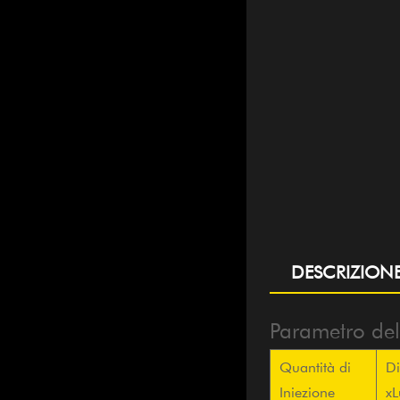
DESCRIZION
Parametro dell
Quantità di
Di
Iniezione
xL