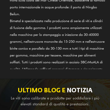
trova sulla costa del Mar Cinese Orientale, adiacente al famoso
porto internazionale in acque profonde: il porto di Ningbo
Beilun.
Bimetal è specializzata nella produzione di serie di viti e cilindri
di fusione della gomma. I prodotti sono ampiamente utilizzati
nella macchina per lo stampaggio a iniezione da 30-40000
grammi, nell'estrusore monovite da 15-250 mm e nell'estrusore
bivite conico e parallelo da 30-130 mm e tutti i tipi di macchine
per gomma, macchine per tessere, macchine per alimenti
soffiati. Tutti i prodotti sono realizzati in acciaio 38CrMoALA di
qualità. Utilizzando raffinati processi di tempra e rinvenimento,
irrigidimento, nitrurazione, rettifica, finitura e guida del sistema
di controllo qualità internazionale ISO9002, i prodotti sono in
linea con gli standard internazionali. Anche il cilindro a vite in
ULTIMO BLOG E
NOTIZIA
lega a base di nichel GⅡ 113 (ultimo acciaio 3#) è uno dei
Le viti sono calibrate e prodotte per soddisfare i più
nostri primi prodotti; è applicabile per la saldatura di bimetalli
elevati standard di qualità e prestazioni.