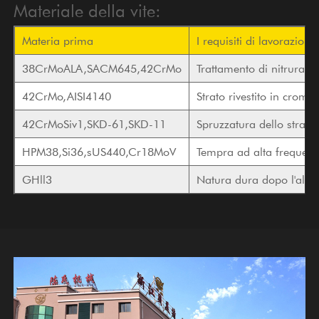
Materiale della vite:
Materia prima
I requisiti di lavorazione
38CrMoALA,SACM645,42CrMo
Trattamento di nitrurazi
42CrMo,AISI4140
Strato rivestito in cromo
42CrMoSiv1,SKD-61,SKD-11
Spruzzatura dello strato 
HPM38,Si36,sUS440,Cr18MoV
Tempra ad alta frequen
GHll3
Natura dura dopo l'alta