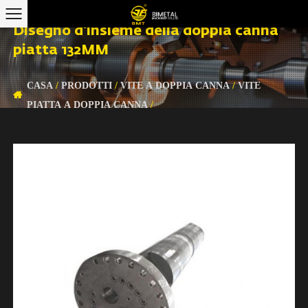
Disegno d'insieme della doppia canna
piatta 132MM
CASA
/
PRODOTTI
/
VITE A DOPPIA CANNA
/
VITE
PIATTA A DOPPIA CANNA
/