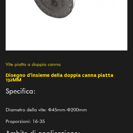
Vite piatta a doppia canna
Disegno d'insieme della doppia canna piatta
132MM
Specifica:
Diametro della vite: Φ45mm-Φ200mm
Proporzioni: 16-35
Ambito di applicazione: