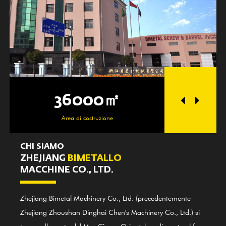
36000㎡
250
Area di costruzione
Zona o
CHI SIAMO
ZHEJIANG
BIMETALLO
MACCHINE CO., LTD.
Zhejiang Bimetal Machinery Co., Ltd. (precedentemente
Zhejiang Zhoushan Dinghai Chen's Machinery Co., Ltd.) si