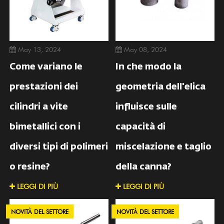
May 13, 2024
May 08, 2024
Come variano le
In che modo la
prestazioni dei
geometria dell'elica
cilindri a vite
influisce sulle
bimetallici con i
capacità di
diversi tipi di polimeri
miscelazione e taglio
o resine?
della canna?
LEGGI DI PIÙ
LEGGI DI PIÙ
NOVITÀ DEL SETTORE
NOVITÀ DEL SETTORE